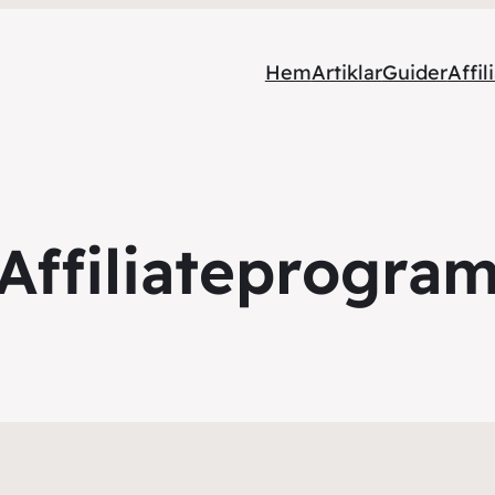
Hem
Artiklar
Guider
Affil
Affiliateprogra