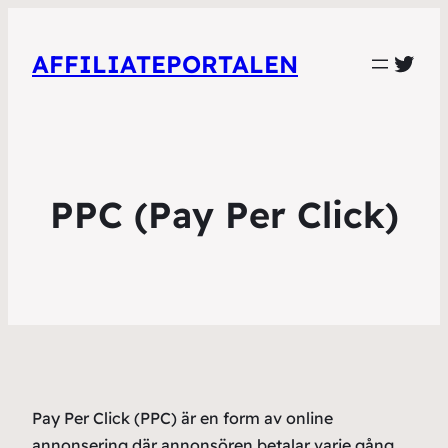
Twit
AFFILIATEPORTALEN
PPC (Pay Per Click)
Pay Per Click (PPC) är en form av online
annonsering där annonsören betalar varje gång