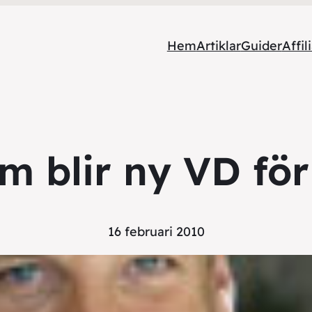
Hem
Artiklar
Guider
Affil
öm blir ny VD fö
16 februari 2010