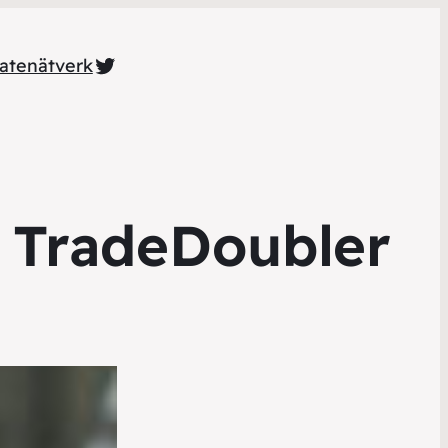
Twitter
iatenätverk
r TradeDoubler