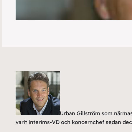
Urban Gillström som närmas
varit interims-VD och koncernchef sedan de