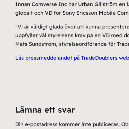
Innan Comverse Inc har Urban Gillström en l
globalt och VD för Sony Ericsson Mobile Com
”Vi är väldigt glada över att kunna presente
uppfyller väl styrelsens krav på en VD med do
Mats Sundström, styrelseordförande för Trad
Läs pressmeddelandet på TradeDoublers web
Lämna ett svar
Din e-postadress kommer inte publiceras.
Obl