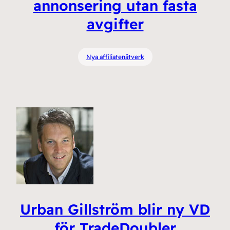
annonsering utan fasta
avgifter
Nya affiliatenätverk
Urban Gillström blir ny VD
för TradeDoubler