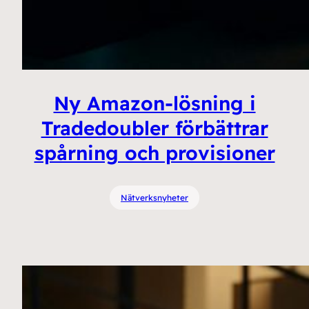
Ny Amazon-lösning i
Tradedoubler förbättrar
spårning och provisioner
Nätverksnyheter