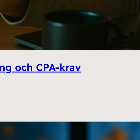
ing och CPA-krav