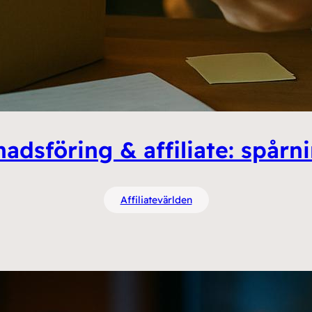
adsföring & affiliate: spårn
Affiliatevärlden