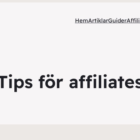
Hem
Artiklar
Guider
Affil
Tips för affiliate