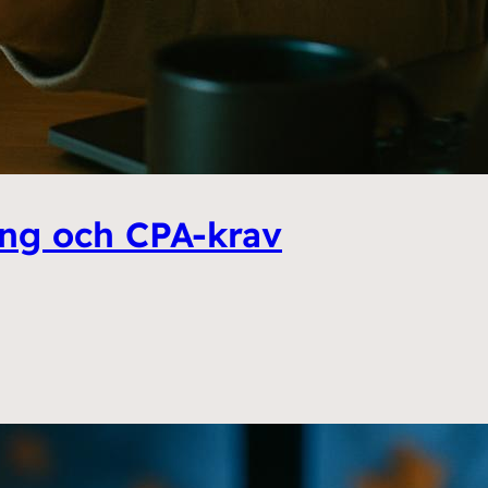
ing och CPA-krav