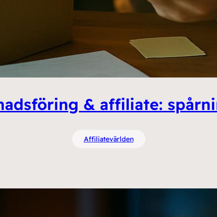
adsföring & affiliate: spårn
Affiliatevärlden