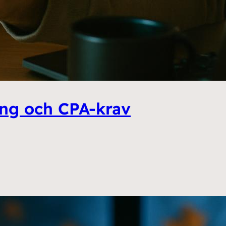
ing och CPA-krav