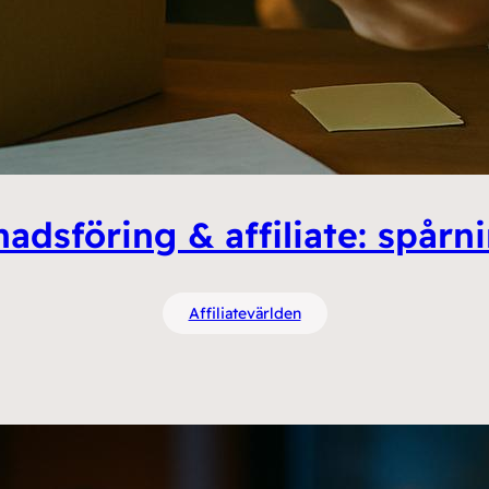
adsföring & affiliate: spårn
Affiliatevärlden