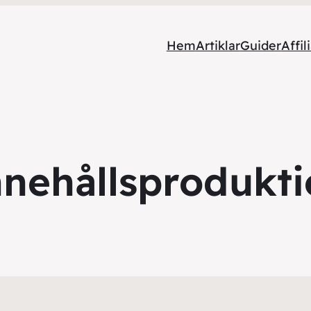
Hem
Artiklar
Guider
Affil
nehållsprodukt