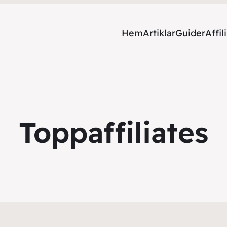
Hem
Artiklar
Guider
Affil
Toppaffiliates