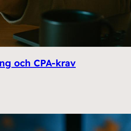
ing och CPA-krav