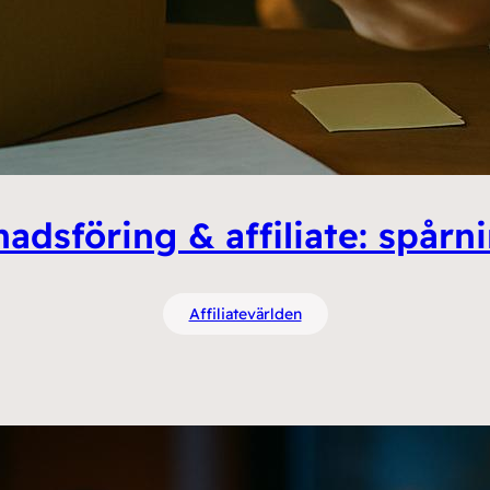
adsföring & affiliate: spårn
Affiliatevärlden